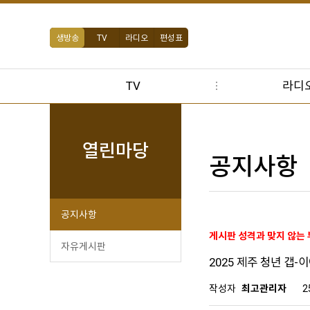
생방송
TV
라디오
편성표
TV
라디
열린마당
공지사항
공지사항
게시판 성격과 맞지 않는
자유게시판
2025 제주 청년 갭-이어
작성자
최고관리자
2