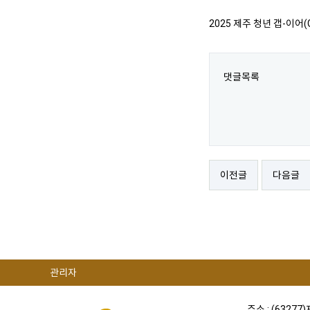
2025 제주 청년 갭-이어(G
댓글목록
이전글
다음글
관리자
주소 : (63277